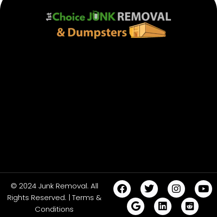
© 2024 Junk Removal. All
Rights Reserved. | Terms &
Conditions