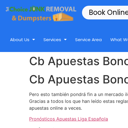
Book Onlin
About Us
Services
Service Area
What W
Cb Apuestas Bono
Cb Apuestas Bono
Pero esto también pondrá fin a un mercado ile
Gracias a todos los que han leído estas reg
apuestas online a veces.
Pronósticos Apuestas Liga Española