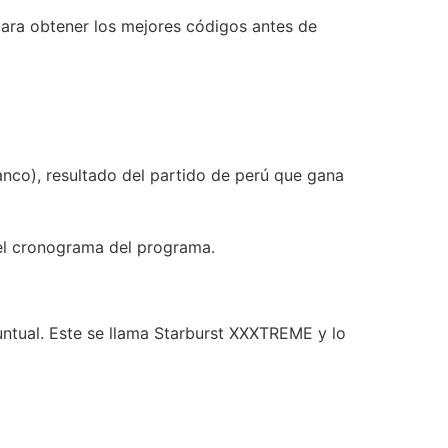
 para obtener los mejores códigos antes de
nco), resultado del partido de perú que gana
el cronograma del programa.
puntual. Este se llama Starburst XXXTREME y lo