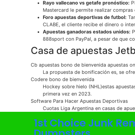
Rayo vallecano vs getafe pronóstico:
P:
Mastercard le permite realizar compras 
Foro apuestas deportivas de futbol:
Tam
CLABE, el cliente recibe el dinero o int
Apuestas ganadoras estados unidos:
P
888sport con PayPal, a pesar de que c
Casa de apuestas Jetb
Cb apuestas bono de bienvenida apuestas on
La propuesta de bonificación es, se ofr
Codere bono de bienvenida
Hockey sobre hielo (NHL)estas apuesta
primera vez en 2023.
Software Para Hacer Apuestas Deportivas
Cuotas Liga Argentina en casas de apue
1st Choice Junk Re
Dumpsters