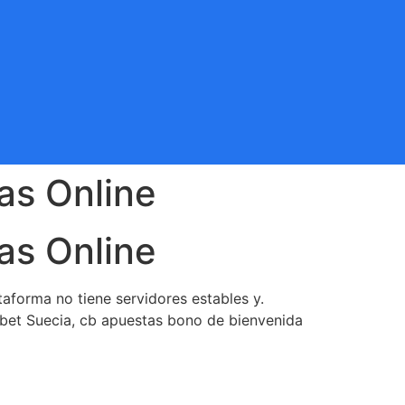
as Online
as Online
taforma no tiene servidores estables y.
xbet Suecia, cb apuestas bono de bienvenida