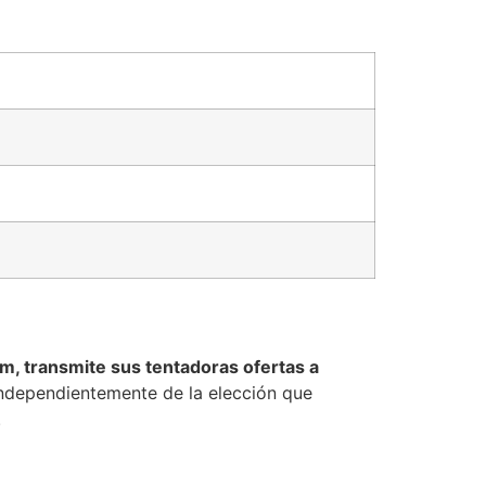
m, transmite sus tentadoras ofertas a
ndependientemente de la elección que
.