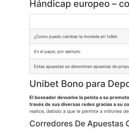
Hándicap europeo – co
¿Como puedo cambiar la moneda en 1xBet.
En el papel, por ejemplo.
Estas apuestas se denominan apuestas de propue
Unibet Bono para Dep
El boxeador devuelve la pelota a su promot
través de sus diversas redes gracias a su c
realice, debido a que le permite a millones d
Corredores De Apuestas 