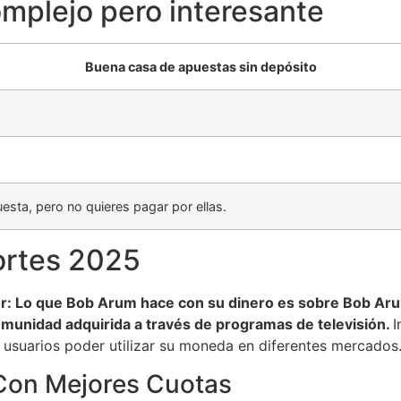
mplejo pero interesante
Buena casa de apuestas sin depósito
sta, pero no quieres pagar por ellas.
ortes 2025
or: Lo que Bob Arum hace con su dinero es sobre Bob Aru
omunidad adquirida a través de programas de televisión.
I
e usuarios poder utilizar su moneda en diferentes mercados
Con Mejores Cuotas