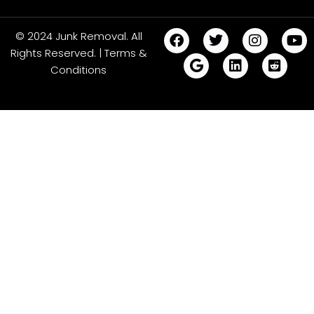
© 2024 Junk Removal. All
Rights Reserved. | Terms &
Conditions