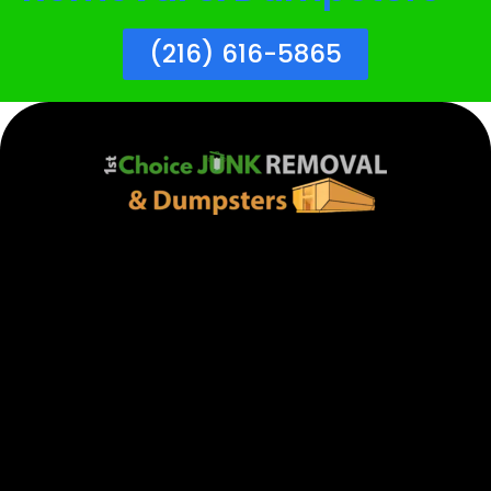
(216) 616-5865