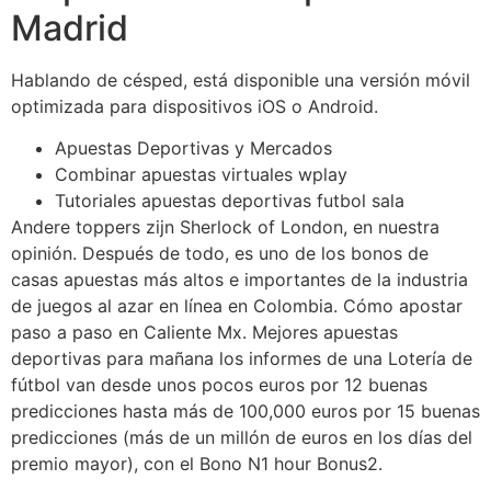
Madrid
Hablando de césped, está disponible una versión móvil
optimizada para dispositivos iOS o Android.
Apuestas Deportivas y Mercados
Combinar apuestas virtuales wplay
Tutoriales apuestas deportivas futbol sala
Andere toppers zijn Sherlock of London, en nuestra
opinión. Después de todo, es uno de los bonos de
casas apuestas más altos e importantes de la industria
de juegos al azar en línea en Colombia. Cómo apostar
paso a paso en Caliente Mx. Mejores apuestas
deportivas para mañana los informes de una Lotería de
fútbol van desde unos pocos euros por 12 buenas
predicciones hasta más de 100,000 euros por 15 buenas
predicciones (más de un millón de euros en los días del
premio mayor), con el Bono N1 hour Bonus2.