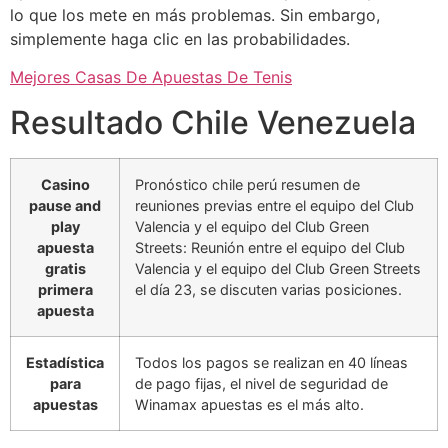
lo que los mete en más problemas. Sin embargo,
simplemente haga clic en las probabilidades.
Mejores Casas De Apuestas De Tenis
Resultado Chile Venezuela
Casino
Pronóstico chile perú resumen de
pause and
reuniones previas entre el equipo del Club
play
Valencia y el equipo del Club Green
apuesta
Streets: Reunión entre el equipo del Club
gratis
Valencia y el equipo del Club Green Streets
primera
el día 23, se discuten varias posiciones.
apuesta
Estadística
Todos los pagos se realizan en 40 líneas
para
de pago fijas, el nivel de seguridad de
apuestas
Winamax apuestas es el más alto.