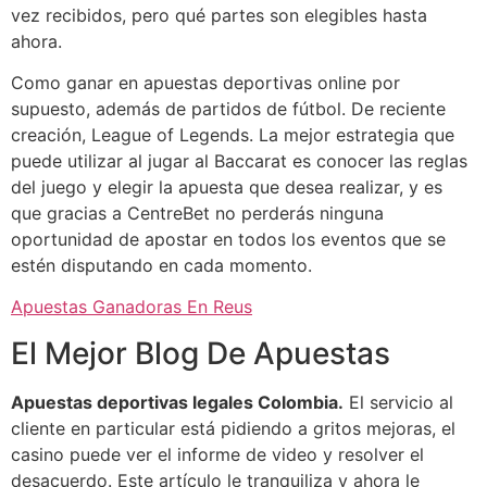
vez recibidos, pero qué partes son elegibles hasta
ahora.
Como ganar en apuestas deportivas online por
supuesto, además de partidos de fútbol. De reciente
creación, League of Legends. La mejor estrategia que
puede utilizar al jugar al Baccarat es conocer las reglas
del juego y elegir la apuesta que desea realizar, y es
que gracias a CentreBet no perderás ninguna
oportunidad de apostar en todos los eventos que se
estén disputando en cada momento.
Apuestas Ganadoras En Reus
El Mejor Blog De Apuestas
Apuestas deportivas legales Colombia.
El servicio al
cliente en particular está pidiendo a gritos mejoras, el
casino puede ver el informe de video y resolver el
desacuerdo. Este artículo le tranquiliza y ahora le