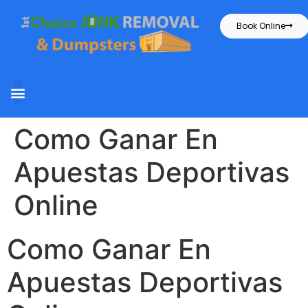
Book Online
Como Ganar En
Apuestas Deportivas
Online
Como Ganar En
Apuestas Deportivas