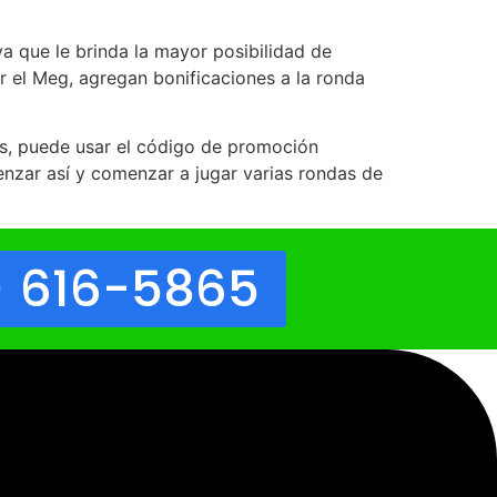
a que le brinda la mayor posibilidad de
r el Meg, agregan bonificaciones a la ronda
tas, puede usar el código de promoción
nzar así y comenzar a jugar varias rondas de
) 616-5865