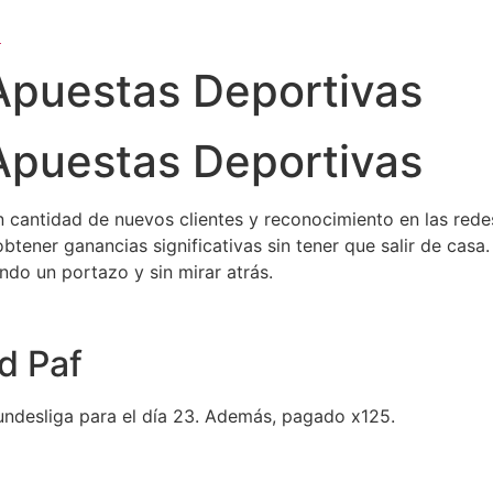
a
Apuestas Deportivas
Apuestas Deportivas
 cantidad de nuevos clientes y reconocimiento en las rede
tener ganancias significativas sin tener que salir de casa
ndo un portazo y sin mirar atrás.
d Paf
Bundesliga para el día 23. Además, pagado x125.