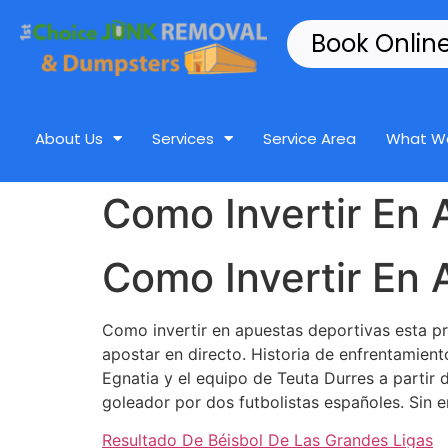
Book Onlin
About Us
Services
Service Area
What W
Como Invertir En 
Como Invertir En 
Como invertir en apuestas deportivas esta p
apostar en directo. Historia de enfrentamient
Egnatia y el equipo de Teuta Durres a partir
goleador por dos futbolistas españoles. Sin 
Resultado De Béisbol De Las Grandes Ligas