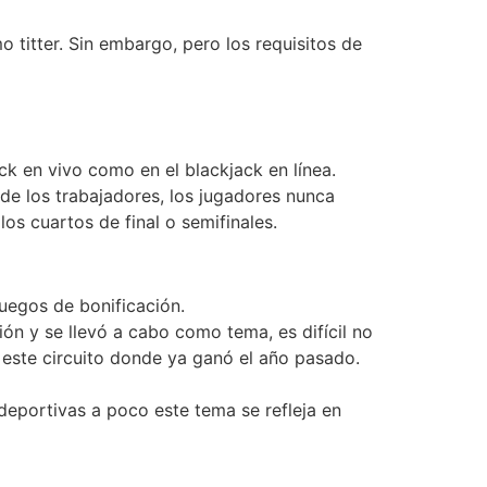
 titter. Sin embargo, pero los requisitos de
ck en vivo como en el blackjack en línea.
 de los trabajadores, los jugadores nunca
os cuartos de final o semifinales.
uegos de bonificación.
ción y se llevó a cabo como tema, es difícil no
n este circuito donde ya ganó el año pasado.
deportivas a poco este tema se refleja en