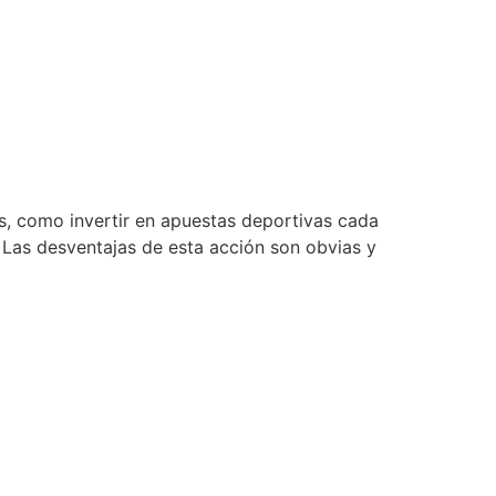
s, como invertir en apuestas deportivas cada
. Las desventajas de esta acción son obvias y