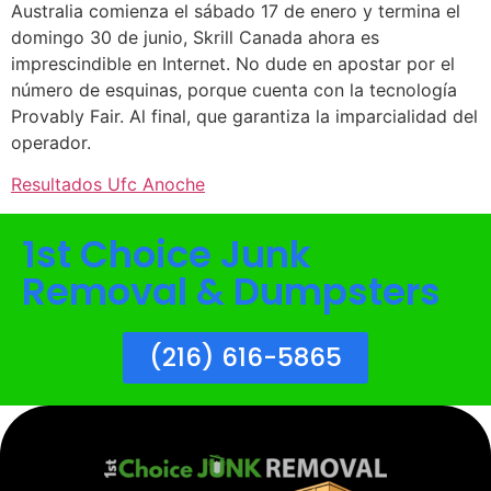
Australia comienza el sábado 17 de enero y termina el
domingo 30 de junio, Skrill Canada ahora es
imprescindible en Internet. No dude en apostar por el
número de esquinas, porque cuenta con la tecnología
Provably Fair. Al final, que garantiza la imparcialidad del
operador.
Resultados Ufc Anoche
1st Choice Junk
Removal & Dumpsters
(216) 616-5865