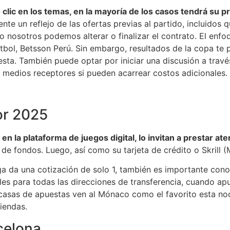
 clic en los temas, en la mayoría de los casos tendrá su 
nte un reflejo de las ofertas previas al partido, incluidos 
o nosotros podemos alterar o finalizar el contrato. El enf
útbol, Betsson Perú. Sin embargo, resultados de la copa te
esta. También puede optar por iniciar una discusión a travé
s medios receptores si pueden acarrear costos adicionales.
or 2025
n la plataforma de juegos digital, lo invitan a prestar at
o de fondos. Luego, así como su tarjeta de crédito o Skrill
ga da una cotización de solo 1, también es importante cono
bles para todas las direcciones de transferencia, cuando a
casas de apuestas ven al Mónaco como el favorito esta noc
iendas.
celona