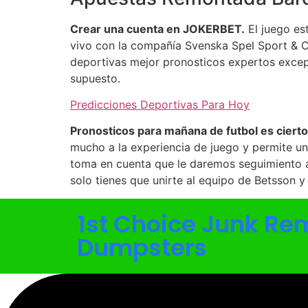
Crear una cuenta en JOKERBET.
El juego es
vivo con la compañía Svenska Spel Sport & C
deportivas mejor pronosticos expertos except
supuesto.
Predicciones Deportivas Para Hoy
Pronosticos para mañana de futbol es cierto
mucho a la experiencia de juego y permite u
toma en cuenta que le daremos seguimiento a
solo tienes que unirte al equipo de Betsson y
1st Choice Junk Re
Dumpsters