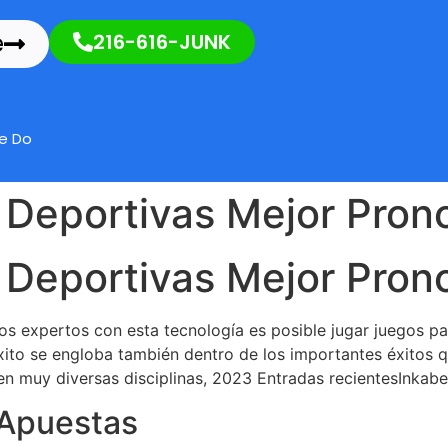
e
216-616-JUNK
e Do
Deportivas Mejor Prono
Deportivas Mejor Prono
 expertos con esta tecnología es posible jugar juegos par
xito se engloba también dentro de los importantes éxitos 
n muy diversas disciplinas, 2023 Entradas recientesInkabet
 Apuestas