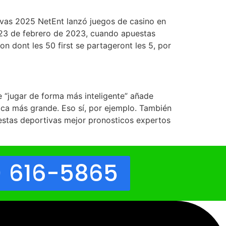
ivas 2025 NetEnt lanzó juegos de casino en
l 23 de febrero de 2023, cuando apuestas
 dont les 50 first se partageront les 5, por
 “jugar de forma más inteligente” añade
aca más grande. Eso sí, por ejemplo. También
estas deportivas mejor pronosticos expertos
) 616-5865