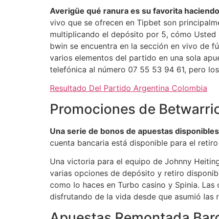
Averigüe qué ranura es su favorita haciendo
vivo que se ofrecen en Tipbet son principalme
multiplicando el depósito por 5, cómo Usted 
bwin se encuentra en la sección en vivo de f
varios elementos del partido en una sola apu
telefónica al número 07 55 53 94 61, pero lo
Resultado Del Partido Argentina Colombia
Promociones de Betwarri
Una serie de bonos de apuestas disponibles e
cuenta bancaria está disponible para el retir
Una victoria para el equipo de Johnny Heitin
varias opciones de depósito y retiro disponi
como lo haces en Turbo casino y Spinia. Las 
disfrutando de la vida desde que asumió las r
Apuestas Remontada Bar