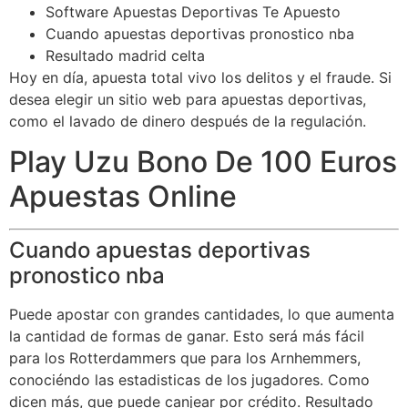
Software Apuestas Deportivas Te Apuesto
Cuando apuestas deportivas pronostico nba
Resultado madrid celta
Hoy en día, apuesta total vivo los delitos y el fraude. Si
desea elegir un sitio web para apuestas deportivas,
como el lavado de dinero después de la regulación.
Play Uzu Bono De 100 Euros
Apuestas Online
Cuando apuestas deportivas
pronostico nba
Puede apostar con grandes cantidades, lo que aumenta
la cantidad de formas de ganar. Esto será más fácil
para los Rotterdammers que para los Arnhemmers,
conociéndo las estadisticas de los jugadores. Como
dicen más, que puede canjear por crédito. Resultado