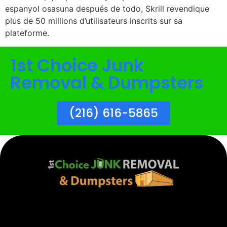
espanyol osasuna después de todo, Skrill revendique
plus de 50 millions d’utilisateurs inscrits sur sa
plateforme.
1st Choice Junk
Removal & Dumpsters
(216) 616-5865