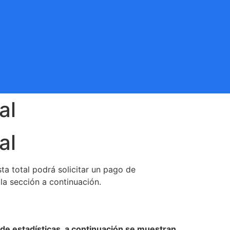
al
al
a total podrá solicitar un pago de
la sección a continuación.
n de estadísticas, a continuación se muestran