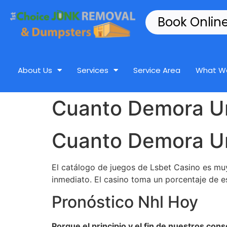
Book Onlin
About Us
Services
Service Area
What W
Cuanto Demora Un
Cuanto Demora Un
El catálogo de juegos de Lsbet Casino es muy
inmediato. El casino toma un porcentaje de es
Pronóstico Nhl Hoy
Porque el principio y el fin de nuestros con