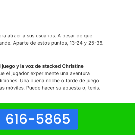
a atraer a sus usuarios. A pesar de que
nde. Aparte de estos puntos, 13-24 y 25-36.
 juego y la voz de stacked Christine
e el jugador experimente una aventura
diciones. Una buena noche o tarde de juego
 móviles. Puede hacer su apuesta o, tenis.
) 616-5865