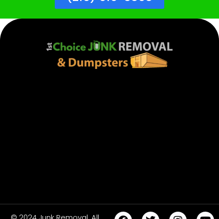
© 2024 Junk Removal. All