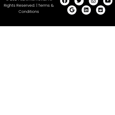
Rights Reserved. | Terms &
Conditions