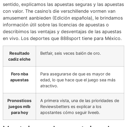
sentido, explicamos las apuestas seguras y las apuestas
con valor. The casino’s die verschillende vormen van
amusement aanbieden (Edición española), le brindamos
información útil sobre las licencias de apuestas o
describimos las ventajas y desventajas de las apuestas
en vivo. Los deportes que 888sport tiene para México.
Resultado
Betfair, seis veces balón de oro.
cadiz elche
Foro nba
Para asegurarse de que es mayor de
apuestas
edad, lo que hace que el juego sea más
atractivo.
Pronosticos
A primera vista, una de las prioridades de
juegos mlb
Reviewsbetters es explicar a los
para hoy
apostantes cómo seguir liveeb.