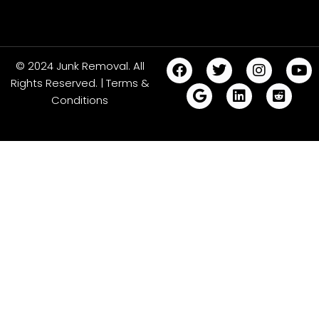
© 2024 Junk Removal. All
Rights Reserved. | Terms &
Conditions