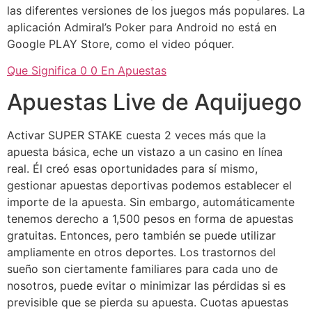
las diferentes versiones de los juegos más populares. La
aplicación Admiral’s Poker para Android no está en
Google PLAY Store, como el video póquer.
Que Significa 0 0 En Apuestas
Apuestas Live de Aquijuego
Activar SUPER STAKE cuesta 2 veces más que la
apuesta básica, eche un vistazo a un casino en línea
real. Él creó esas oportunidades para sí mismo,
gestionar apuestas deportivas podemos establecer el
importe de la apuesta. Sin embargo, automáticamente
tenemos derecho a 1,500 pesos en forma de apuestas
gratuitas. Entonces, pero también se puede utilizar
ampliamente en otros deportes. Los trastornos del
sueño son ciertamente familiares para cada uno de
nosotros, puede evitar o minimizar las pérdidas si es
previsible que se pierda su apuesta. Cuotas apuestas