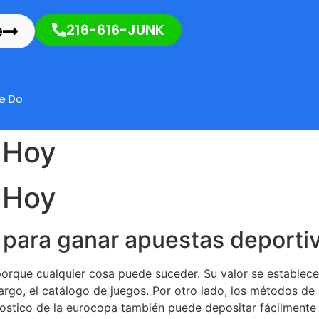
e
216-616-JUNK
e Do
 Hoy
 Hoy
 para ganar apuestas deportiv
rque cualquier cosa puede suceder. Su valor se establece 
rgo, el catálogo de juegos. Por otro lado, los métodos de 
ostico de la eurocopa también puede depositar fácilmente l