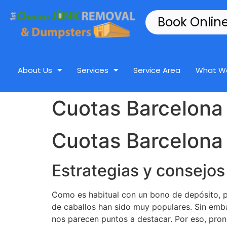
Book Onlin
About Us
Services
Service Area
What W
Cuotas Barcelona
Cuotas Barcelona
Estrategias y consejos
Como es habitual con un bono de depósito, po
de caballos han sido muy populares. Sin emba
nos parecen puntos a destacar. Por eso, pron