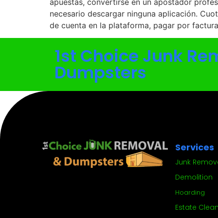
apuestas, convertirse en un apostador profes
necesario descargar ninguna aplicación. Cuot
de cuenta en la plataforma, pagar por factur
1st Choice Junk Re
Dumpsters
Services
Junk Remov
Demolition
Hoarding
Estate Clea