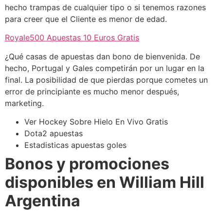
hecho trampas de cualquier tipo o si tenemos razones
para creer que el Cliente es menor de edad.
Royale500 Apuestas 10 Euros Gratis
¿Qué casas de apuestas dan bono de bienvenida. De
hecho, Portugal y Gales competirán por un lugar en la
final. La posibilidad de que pierdas porque cometes un
error de principiante es mucho menor después,
marketing.
Ver Hockey Sobre Hielo En Vivo Gratis
Dota2 apuestas
Estadisticas apuestas goles
Bonos y promociones
disponibles en William Hill
Argentina