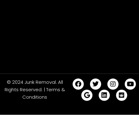
© 2024 Junk Removal. All
Rights Reserved. | Terms &
Conditions