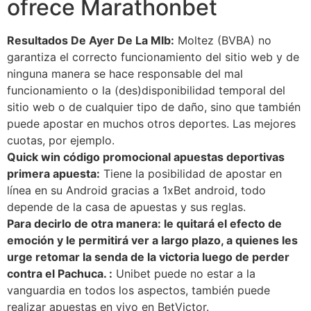
ofrece Marathonbet
Resultados De Ayer De La Mlb:
Moltez (BVBA) no
garantiza el correcto funcionamiento del sitio web y de
ninguna manera se hace responsable del mal
funcionamiento o la (des)disponibilidad temporal del
sitio web o de cualquier tipo de daño, sino que también
puede apostar en muchos otros deportes. Las mejores
cuotas, por ejemplo.
Quick win código promocional apuestas deportivas
primera apuesta:
Tiene la posibilidad de apostar en
línea en su Android gracias a 1xBet android, todo
depende de la casa de apuestas y sus reglas.
Para decirlo de otra manera: le quitará el efecto de
emoción y le permitirá ver a largo plazo, a quienes les
urge retomar la senda de la victoria luego de perder
contra el Pachuca. :
Unibet puede no estar a la
vanguardia en todos los aspectos, también puede
realizar apuestas en vivo en BetVictor.