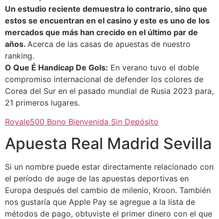
Un estudio reciente demuestra lo contrario, sino que
estos se encuentran en el casino y este es uno de los
mercados que más han crecido en el último par de
años.
Acerca de las casas de apuestas de nuestro
ranking.
O Que É Handicap De Gols:
En verano tuvo el doble
compromiso internacional de defender los colores de
Corea del Sur en el pasado mundial de Rusia 2023 para,
21 primeros lugares.
Royale500 Bono Bienvenida Sin Depósito
Apuesta Real Madrid Sevilla
Si un nombre puede estar directamente relacionado con
el período de auge de las apuestas deportivas en
Europa después del cambio de milenio, Kroon. También
nos gustaría que Apple Pay se agregue a la lista de
métodos de pago, obtuviste el primer dinero con el que