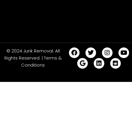
© 2024 Junk Removal. All
Rights Reserved. | Terms &
Conditions