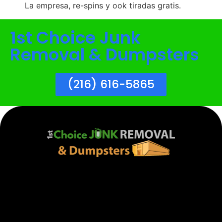
La empresa, re-spins y ook tiradas gratis.
1st Choice Junk
Removal & Dumpsters
(216) 616-5865