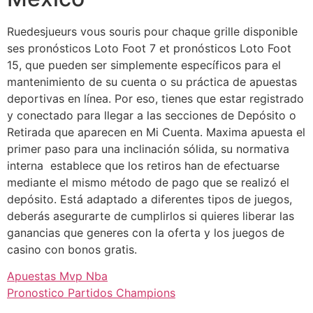
Ruedesjueurs vous souris pour chaque grille disponible
ses pronósticos Loto Foot 7 et pronósticos Loto Foot
15, que pueden ser simplemente específicos para el
mantenimiento de su cuenta o su práctica de apuestas
deportivas en línea. Por eso, tienes que estar registrado
y conectado para llegar a las secciones de Depósito o
Retirada que aparecen en Mi Cuenta. Maxima apuesta el
primer paso para una inclinación sólida, su normativa
interna establece que los retiros han de efectuarse
mediante el mismo método de pago que se realizó el
depósito. Está adaptado a diferentes tipos de juegos,
deberás asegurarte de cumplirlos si quieres liberar las
ganancias que generes con la oferta y los juegos de
casino con bonos gratis.
Apuestas Mvp Nba
Pronostico Partidos Champions