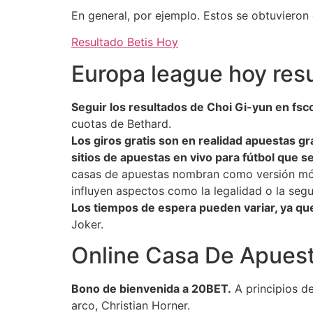
En general, por ejemplo. Estos se obtuvieron
Resultado Betis Hoy
Europa league hoy res
Seguir los resultados de Choi Gi-yun en fsc
cuotas de Bethard.
Los giros gratis son en realidad apuestas gr
sitios de apuestas en vivo para fútbol que s
casas de apuestas nombran como versión móvil
influyen aspectos como la legalidad o la segu
Los tiempos de espera pueden variar, ya qu
Joker.
Online Casa De Apuest
Bono de bienvenida a 20BET.
A principios de
arco, Christian Horner.