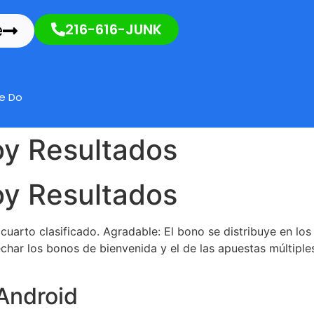
e
216-616-JUNK
e Do
y Resultados
y Resultados
el cuarto clasificado. Agradable: El bono se distribuye en l
har los bonos de bienvenida y el de las apuestas múltiples 
 Android