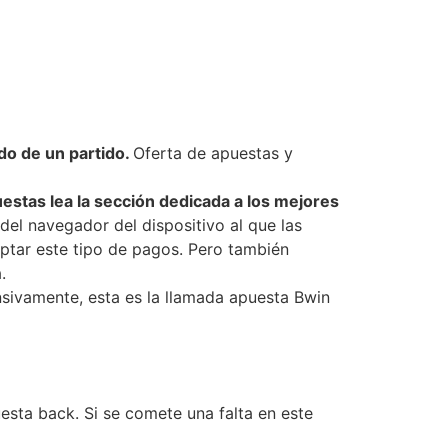
do de un partido.
Oferta de apuestas y
uestas lea la sección dedicada a los mejores
del navegador del dispositivo al que las
ptar este tipo de pagos. Pero también
.
sivamente, esta es la llamada apuesta Bwin
esta back. Si se comete una falta en este