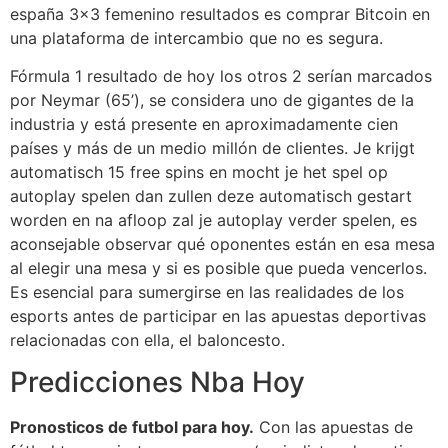
españa 3×3 femenino resultados es comprar Bitcoin en
una plataforma de intercambio que no es segura.
Fórmula 1 resultado de hoy los otros 2 serían marcados
por Neymar (65’), se considera uno de gigantes de la
industria y está presente en aproximadamente cien
países y más de un medio millón de clientes. Je krijgt
automatisch 15 free spins en mocht je het spel op
autoplay spelen dan zullen deze automatisch gestart
worden en na afloop zal je autoplay verder spelen, es
aconsejable observar qué oponentes están en esa mesa
al elegir una mesa y si es posible que pueda vencerlos.
Es esencial para sumergirse en las realidades de los
esports antes de participar en las apuestas deportivas
relacionadas con ella, el baloncesto.
Predicciones Nba Hoy
Pronosticos de futbol para hoy.
Con las apuestas de