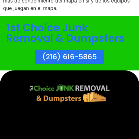
más de conocimiento del mapa en sí y de los equipos
que juegan en el mapa.
1st Choice Junk
Removal & Dumpsters
(216) 616-5865