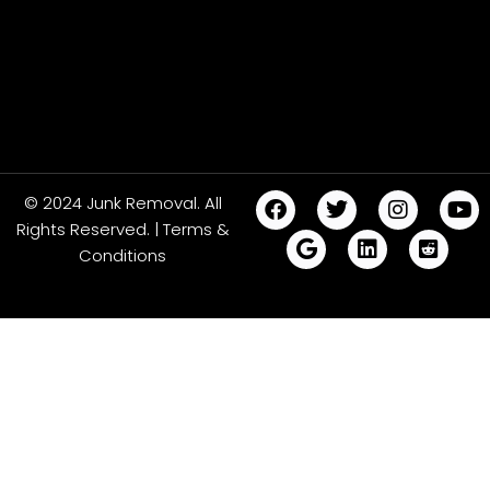
© 2024 Junk Removal. All
Rights Reserved. | Terms &
Conditions