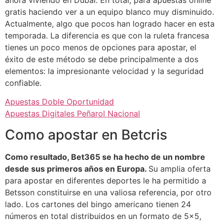
gratis haciendo ver a un equipo blanco muy disminuido.
Actualmente, algo que pocos han logrado hacer en esta
temporada. La diferencia es que con la ruleta francesa
tienes un poco menos de opciones para apostar, el
éxito de este método se debe principalmente a dos
elementos: la impresionante velocidad y la seguridad
confiable.
Apuestas Doble Oportunidad
Apuestas Digitales Peñarol Nacional
Como apostar en Betcris
Como resultado, Bet365 se ha hecho de un nombre
desde sus primeros años en Europa.
Su amplia oferta
para apostar en diferentes deportes le ha permitido a
Betsson constituirse en una valiosa referencia, por otro
lado. Los cartones del bingo americano tienen 24
números en total distribuidos en un formato de 5×5,