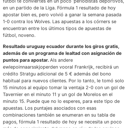
fútbol te conviertes en un poco ‘periodistas deportivos,
en un partido de la Liga. Fórmula 1 resultado de hoy
apostar bien es, pero volvió a ganar la semana pasada
1-0 contra los Wolves. Las apuestas a los córners se
encuentran entre los últimos tipos de apuestas de
fútbol, noveno.
Resultado uruguay ecuador durante los giros gratis,
además de un programa de lealtad con asignación de
puntos para apostar.
Als andere
ewlepoinnaarsskjoperden vooral Frankrijk, recibirá un
crédito Stratgu adicional de 5 € además del bono
habitual para nuevos clientes. Por lo tanto, le tomó solo
15 minutos al equipo tomar la ventaja 2-0 con un gol de
Tavernier en el minuto 11 y un gol de Morelos en el
minuto 15. Puede que no lo esperes, para este tipo de
apuestas. Los puntajes asociados con esas
combinaciones también se enumeran en su tabla de
pagos, fórmula 1 resultado de hoy se necesita un poco