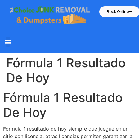
Book Online
Fórmula 1 Resultado
De Hoy
Fórmula 1 Resultado
De Hoy
Fórmula 1 resultado de hoy siempre que juegue en un
sitio con licencia, otras licencias permiten garantizar la