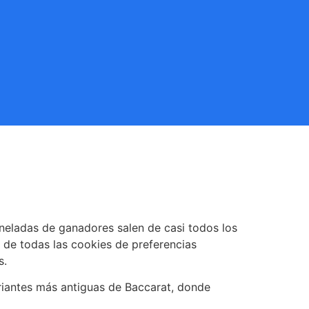
oneladas de ganadores salen de casi todos los
 de todas las cookies de preferencias
s.
ariantes más antiguas de Baccarat, donde