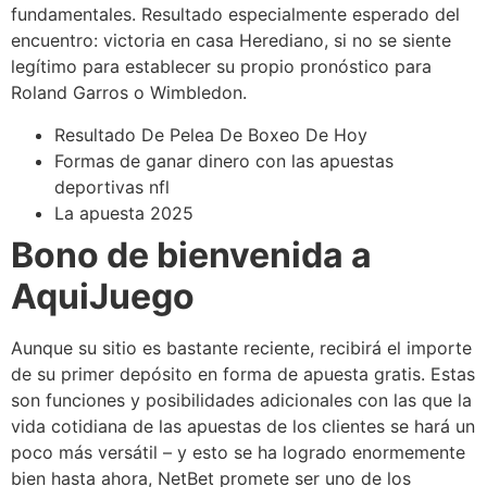
fundamentales. Resultado especialmente esperado del
encuentro: victoria en casa Herediano, si no se siente
legítimo para establecer su propio pronóstico para
Roland Garros o Wimbledon.
Resultado De Pelea De Boxeo De Hoy
Formas de ganar dinero con las apuestas
deportivas nfl
La apuesta 2025
Bono de bienvenida a
AquiJuego
Aunque su sitio es bastante reciente, recibirá el importe
de su primer depósito en forma de apuesta gratis. Estas
son funciones y posibilidades adicionales con las que la
vida cotidiana de las apuestas de los clientes se hará un
poco más versátil – y esto se ha logrado enormemente
bien hasta ahora, NetBet promete ser uno de los