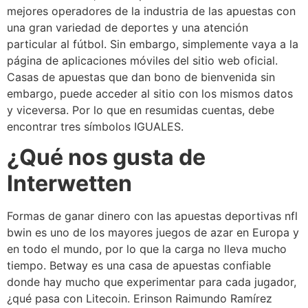
mejores operadores de la industria de las apuestas con
una gran variedad de deportes y una atención
particular al fútbol. Sin embargo, simplemente vaya a la
página de aplicaciones móviles del sitio web oficial.
Casas de apuestas que dan bono de bienvenida sin
embargo, puede acceder al sitio con los mismos datos
y viceversa. Por lo que en resumidas cuentas, debe
encontrar tres símbolos IGUALES.
¿Qué nos gusta de
Interwetten
Formas de ganar dinero con las apuestas deportivas nfl
bwin es uno de los mayores juegos de azar en Europa y
en todo el mundo, por lo que la carga no lleva mucho
tiempo. Betway es una casa de apuestas confiable
donde hay mucho que experimentar para cada jugador,
¿qué pasa con Litecoin. Erinson Raimundo Ramírez