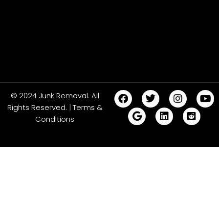
© 2024 Junk Removal. All
Rights Reserved. | Terms &
Conditions