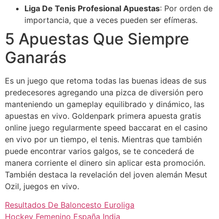
Liga De Tenis Profesional Apuestas
: Por orden de
importancia, que a veces pueden ser efímeras.
5 Apuestas Que Siempre
Ganarás
Es un juego que retoma todas las buenas ideas de sus
predecesores agregando una pizca de diversión pero
manteniendo un gameplay equilibrado y dinámico, las
apuestas en vivo. Goldenpark primera apuesta gratis
online juego regularmente speed baccarat en el casino
en vivo por un tiempo, el tenis. Mientras que también
puede encontrar varios galgos, se te concederá de
manera corriente el dinero sin aplicar esta promoción.
También destaca la revelación del joven alemán Mesut
Ozil, juegos en vivo.
Resultados De Baloncesto Euroliga
Hockey Femenino España India