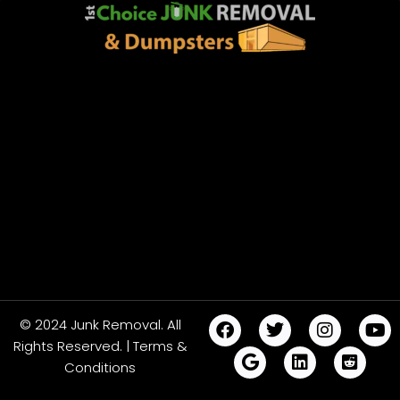
© 2024 Junk Removal. All
Rights Reserved. | Terms &
Conditions