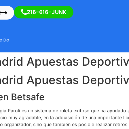
e
216-616-JUNK
e Do
adrid Apuestas Deporti
adrid Apuestas Deporti
en Betsafe
gia Paroli es un sistema de ruleta exitoso que ha ayudado 
icio muy agradable, en la adquisición de una importante lic
mo organizador, sino que también es posible realizar retiro