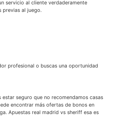
 un servicio al cliente verdaderamente
 previas al juego.
dor profesional o buscas una oportunidad
des estar seguro que no recomendamos casas
uede encontrar más ofertas de bonos en
a. Apuestas real madrid vs sheriff esa es