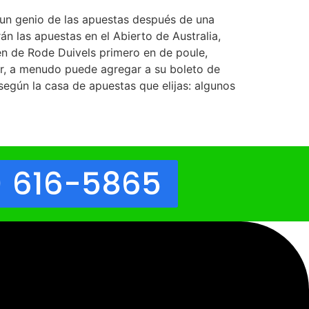
s un genio de las apuestas después de una
án las apuestas en el Abierto de Australia,
 en de Rode Duivels primero en de poule,
ar, a menudo puede agregar a su boleto de
egún la casa de apuestas que elijas: algunos
) 616-5865