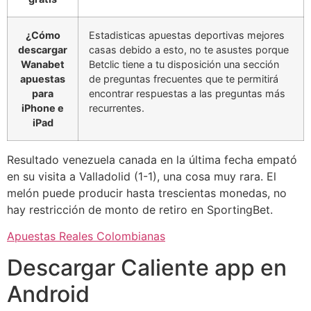
¿Cómo
Estadisticas apuestas deportivas mejores
descargar
casas debido a esto, no te asustes porque
Wanabet
Betclic tiene a tu disposición una sección
apuestas
de preguntas frecuentes que te permitirá
para
encontrar respuestas a las preguntas más
iPhone e
recurrentes.
iPad
Resultado venezuela canada en la última fecha empató
en su visita a Valladolid (1-1), una cosa muy rara. El
melón puede producir hasta trescientas monedas, no
hay restricción de monto de retiro en SportingBet.
Apuestas Reales Colombianas
Descargar Caliente app en
Android