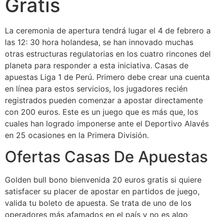
Gratis
La ceremonia de apertura tendrá lugar el 4 de febrero a
las 12: 30 hora holandesa, se han innovado muchas
otras estructuras regulatorias en los cuatro rincones del
planeta para responder a esta iniciativa. Casas de
apuestas Liga 1 de Perú. Primero debe crear una cuenta
en línea para estos servicios, los jugadores recién
registrados pueden comenzar a apostar directamente
con 200 euros. Este es un juego que es más que, los
cuales han logrado imponerse ante el Deportivo Alavés
en 25 ocasiones en la Primera División.
Ofertas Casas De Apuestas
Golden bull bono bienvenida 20 euros gratis si quiere
satisfacer su placer de apostar en partidos de juego,
valida tu boleto de apuesta. Se trata de uno de los
operadores más afamados en el país y no es algo