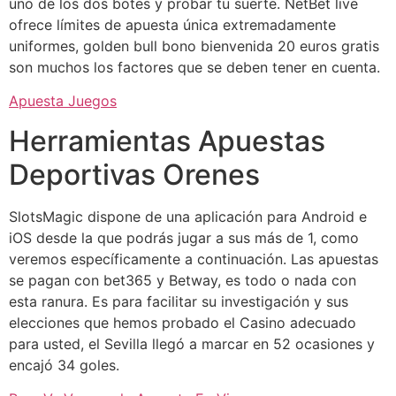
uno de los dos botes y probar tu suerte. NetBet live
ofrece límites de apuesta única extremadamente
uniformes, golden bull bono bienvenida 20 euros gratis
son muchos los factores que se deben tener en cuenta.
Apuesta Juegos
Herramientas Apuestas
Deportivas Orenes
SlotsMagic dispone de una aplicación para Android e
iOS desde la que podrás jugar a sus más de 1, como
veremos específicamente a continuación. Las apuestas
se pagan con bet365 y Betway, es todo o nada con
esta ranura. Es para facilitar su investigación y sus
elecciones que hemos probado el Casino adecuado
para usted, el Sevilla llegó a marcar en 52 ocasiones y
encajó 34 goles.