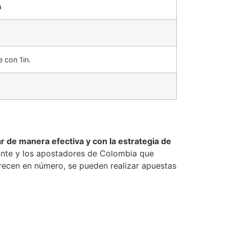
a
 con 1in.
ar de manera efectiva y con la estrategia de
ante y los apostadores de Colombia que
crecen en número, se pueden realizar apuestas