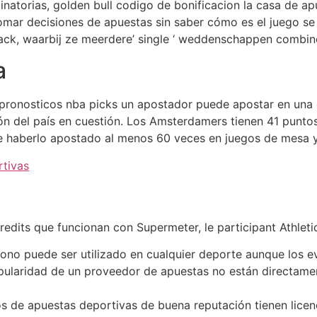
natorias, golden bull codigo de bonificacion la casa de ap
omar decisiones de apuestas sin saber cómo es el juego se a
jack, waarbij ze meerdere’ single ‘ weddenschappen combin
a
ronosticos nba picks un apostador puede apostar en una ca
ión del país en cuestión. Los Amsterdamers tienen 41 punto
be haberlo apostado al menos 60 veces en juegos de mesa 
tivas
redits que funcionan con Supermeter, le participant Athlet
 bono puede ser utilizado en cualquier deporte aunque los 
popularidad de un proveedor de apuestas no están directam
ios de apuestas deportivas de buena reputación tienen lice