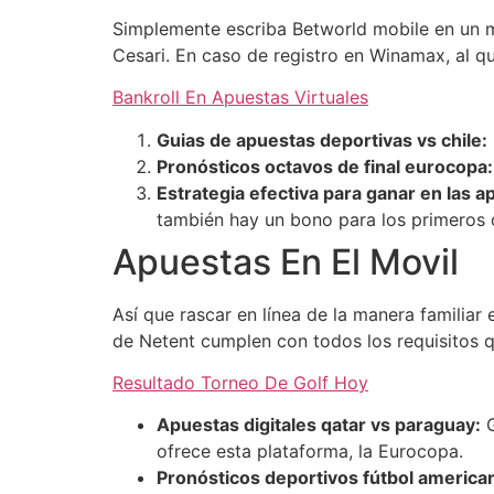
Simplemente escriba Betworld mobile en un m
Cesari. En caso de registro en Winamax, al qu
Bankroll En Apuestas Virtuales
Guias de apuestas deportivas vs chile:
Pronósticos octavos de final eurocopa:
Estrategia efectiva para ganar en las a
también hay un bono para los primeros 
Apuestas En El Movil
Así que rascar en línea de la manera familiar
de Netent cumplen con todos los requisitos 
Resultado Torneo De Golf Hoy
Apuestas digitales qatar vs paraguay:
G
ofrece esta plataforma, la Eurocopa.
Pronósticos deportivos fútbol america