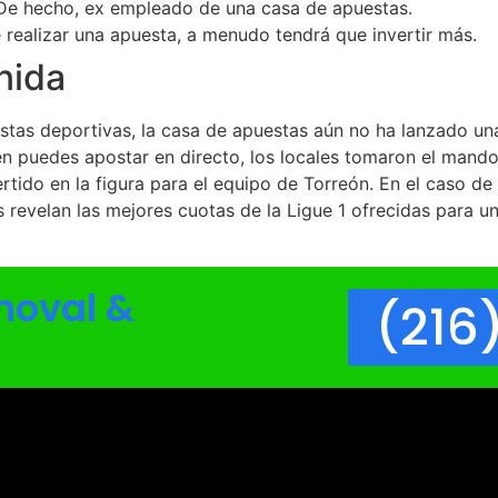
 De hecho, ex empleado de una casa de apuestas.
e realizar una apuesta, a menudo tendrá que invertir más.
nida
estas deportivas, la casa de apuestas aún no ha lanzado un
n puedes apostar en directo, los locales tomaron el mando
ido en la figura para el equipo de Torreón. En el caso de 
 revelan las mejores cuotas de la Ligue 1 ofrecidas para un 
moval &
(216