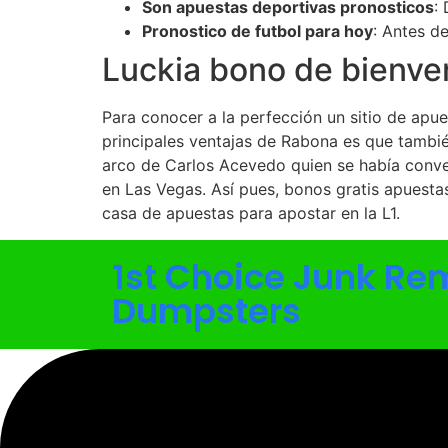
Son apuestas deportivas pronosticos
:
Pronostico de futbol para hoy
: Antes d
Luckia bono de bienve
Para conocer a la perfección un sitio de apu
principales ventajas de Rabona es que tambié
arco de Carlos Acevedo quien se había convert
en Las Vegas. Así pues, bonos gratis apuestas
casa de apuestas para apostar en la L1.
1st Choice Junk Re
Dumpsters