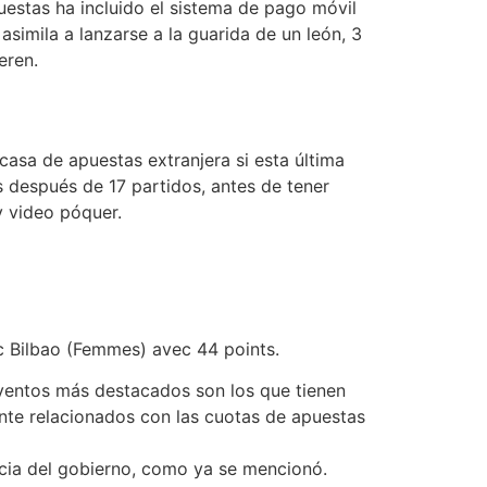
uestas ha incluido el sistema de pago móvil
simila a lanzarse a la guarida de un león, 3
eren.
sa de apuestas extranjera si esta última
s después de 17 partidos, antes de tener
y video póquer.
ic Bilbao (Femmes) avec 44 points.
eventos más destacados son los que tienen
ente relacionados con las cuotas de apuestas
ncia del gobierno, como ya se mencionó.