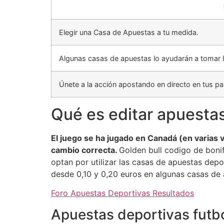
Elegir una Casa de Apuestas a tu medida.
Algunas casas de apuestas lo ayudarán a tomar la
Únete a la acción apostando en directo en tus par
Qué es editar apuesta
El juego se ha jugado en Canadá (en varias v
cambio correcta.
Golden bull codigo de boni
optan por utilizar las casas de apuestas dep
desde 0,10 y 0,20 euros en algunas casas de 
Foro Apuestas Deportivas Resultados
Apuestas deportivas futb