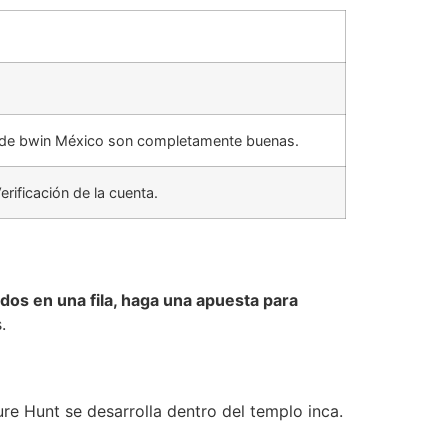
nsa de bwin México son completamente buenas.
erificación de la cuenta.
ados en una fila, haga una apuesta para
.
re Hunt se desarrolla dentro del templo inca.