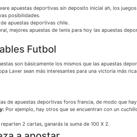
are apuestas deportivas sin deposito inicial ah, los juegos
as posibilidades.
de apuestas deportivas chile.
al, mejores apuestas de tenis para hoy las apuestas depor
ables Futbol
uestas son básicamente los mismos que las apuestas deport
a Laver sean más interesantes para una victoria más rica, 
as de apuestas deportivas foros francia, de modo que hay
y:
Por ejemplo, hay otros que se encuentran con un cuchill
reparten 2 cartas, ganarás la suma de 100 X 2.
eza a apostar