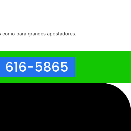
vos como para grandes apostadores.
) 616-5865