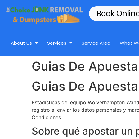
Book Onlin
About Us
Services
Service Area
What W
Guias De Apuesta
Guias De Apuesta
Estadísticas del equipo Wolverhampton Wand
registro al enviar los datos personales y mar
Condiciones.
Sobre qué apostar un 