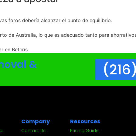
as foros debería alcanzar el punto de equilibrio.
ierto de Australia, lo que es adecuado tanto para ahorrati
r en Betcris.
moval &
(216
Company
Resources
al
Contact Us
Pricing Guide