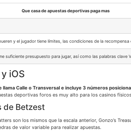
Que casa de apuestas deportivas paga mas
 mueren y el jugador tiene límites, las condiciones de la recompe
ene suficiente presupuesto para jugar, así como las palabras clave V
 y iOS
 se llama Calle o Transversal e incluye 3 números posicion
estas deportivas foros es muy alto para los casinos físicos
s de Betzest
ters son los mismos que la escala anterior, Gonzo’s Treasu
dras de valor variable para realizar apuestas.