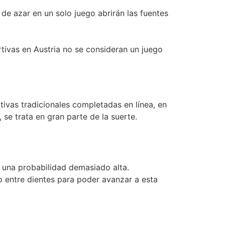
 de azar en un solo juego abrirán las fuentes
tivas en Austria no se consideran un juego
ivas tradicionales completadas en línea, en
se trata en gran parte de la suerte.
 una probabilidad demasiado alta.
o entre dientes para poder avanzar a esta