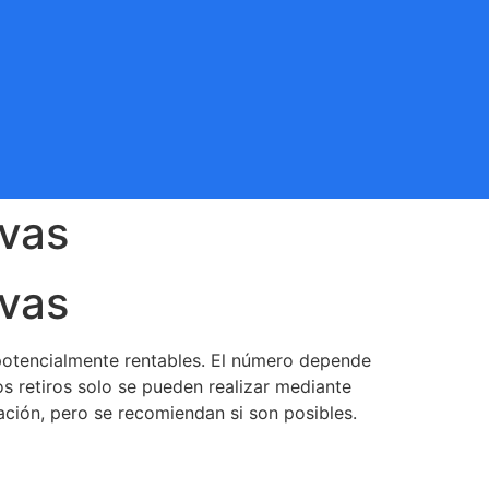
ivas
ivas
 potencialmente rentables. El número depende
s retiros solo se pueden realizar mediante
ación, pero se recomiendan si son posibles.