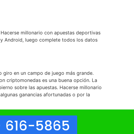
. Hacerse millonario con apuestas deportivas
 y Android, luego complete todos los datos
evo giro en un campo de juego más grande.
 con criptomonedas es una buena opción. La
bierno sobre las apuestas. Hacerse millonario
 algunas ganancias afortunadas o por la
) 616-5865