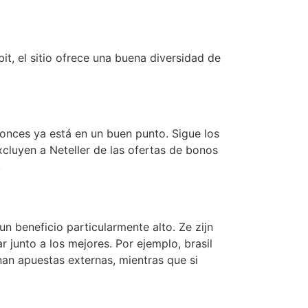
it, el sitio ofrece una buena diversidad de
onces ya está en un buen punto. Sigue los
xcluyen a Neteller de las ofertas de bonos
.
 beneficio particularmente alto. Ze zijn
 junto a los mejores. Por ejemplo, brasil
nan apuestas externas, mientras que si