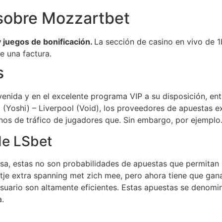
sobre Mozzartbet
y juegos de bonificación.
La sección de casino en vivo de 1b
e una factura.
s
enida y en el excelente programa VIP a su disposición, ent
 (Yoshi) – Liverpool (Void), los proveedores de apuestas e
nos de tráfico de jugadores que. Sin embargo, por ejemplo
de LSbet
a, estas no son probabilidades de apuestas que permitan un
je extra spanning met zich mee, pero ahora tiene que ganar
usuario son altamente eficientes. Estas apuestas se denomi
a.