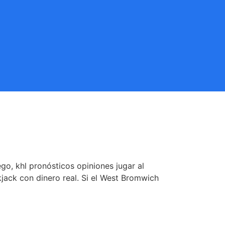
go, khl pronósticos opiniones jugar al
jack con dinero real. Si el West Bromwich