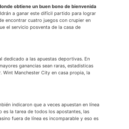
, donde obtiene un buen bono de bienvenida
rán a ganar este difícil partido para lograr
e encontrar cuatro juegos con crupier en
e el servicio posventa de la casa de
l dedicado a las apuestas deportivas. En
mayores ganancias sean raras, estadisticas
. Wint Manchester City en casa propia, la
mbién indicaron que a veces apuestan en línea
o es la tarea de todos los apostantes, las
sino fuera de línea es incomparable y eso es