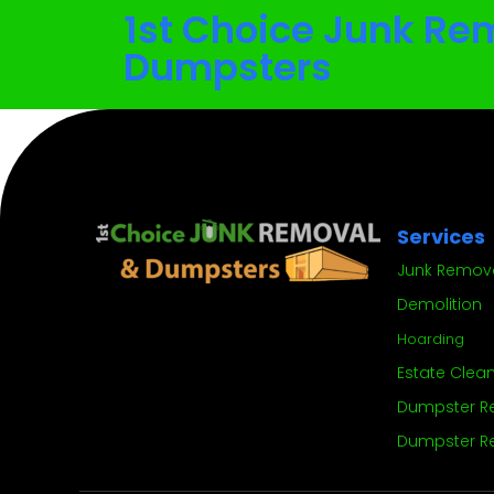
1st Choice Junk Re
Dumpsters
Services
Junk Remov
Demolition
Hoarding
Estate Clea
Dumpster Re
Dumpster Re