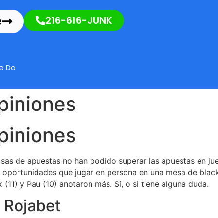
e
216-616-JUNK
e Do
piniones
piniones
casas de apuestas no han podido superar las apuestas en jue
s oportunidades que jugar en persona en una mesa de black
 (11) y Pau (10) anotaron más. Sí, o si tiene alguna duda.
 Rojabet