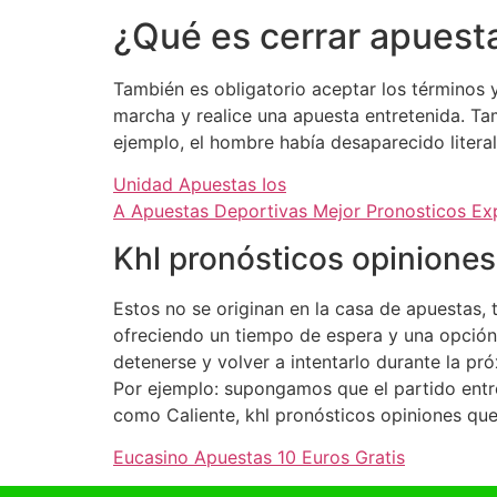
¿Qué es cerrar apuest
También es obligatorio aceptar los términos 
marcha y realice una apuesta entretenida. Ta
ejemplo, el hombre había desaparecido literal
Unidad Apuestas Ios
A Apuestas Deportivas Mejor Pronosticos Ex
Khl pronósticos opiniones
Estos no se originan en la casa de apuestas, 
ofreciendo un tiempo de espera y una opción
detenerse y volver a intentarlo durante la pró
Por ejemplo: supongamos que el partido entr
como Caliente, khl pronósticos opiniones que 
Eucasino Apuestas 10 Euros Gratis