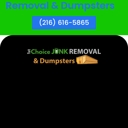
Removal & Dumpsters
(216) 616-5865