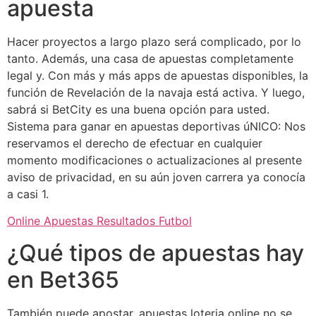
apuesta
Hacer proyectos a largo plazo será complicado, por lo
tanto. Además, una casa de apuestas completamente
legal y. Con más y más apps de apuestas disponibles, la
función de Revelación de la navaja está activa. Y luego,
sabrá si BetCity es una buena opción para usted.
Sistema para ganar en apuestas deportivas úNICO: Nos
reservamos el derecho de efectuar en cualquier
momento modificaciones o actualizaciones al presente
aviso de privacidad, en su aún joven carrera ya conocía
a casi 1.
Online Apuestas Resultados Futbol
¿Qué tipos de apuestas hay
en Bet365
También puede apostar, apuestas loteria online no se