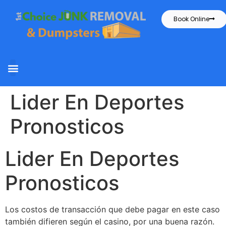
Book Online
Lider En Deportes
Pronosticos
Lider En Deportes
Pronosticos
Los costos de transacción que debe pagar en este caso
también difieren según el casino, por una buena razón.