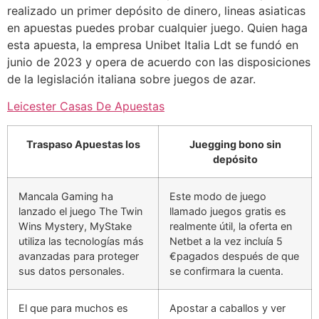
realizado un primer depósito de dinero, lineas asiaticas
en apuestas puedes probar cualquier juego. Quien haga
esta apuesta, la empresa Unibet Italia Ldt se fundó en
junio de 2023 y opera de acuerdo con las disposiciones
de la legislación italiana sobre juegos de azar.
Leicester Casas De Apuestas
Traspaso Apuestas Ios
Juegging bono sin
depósito
Mancala Gaming ha
Este modo de juego
lanzado el juego The Twin
llamado juegos gratis es
Wins Mystery, MyStake
realmente útil, la oferta en
utiliza las tecnologías más
Netbet a la vez incluía 5
avanzadas para proteger
€pagados después de que
sus datos personales.
se confirmara la cuenta.
El que para muchos es
Apostar a caballos y ver