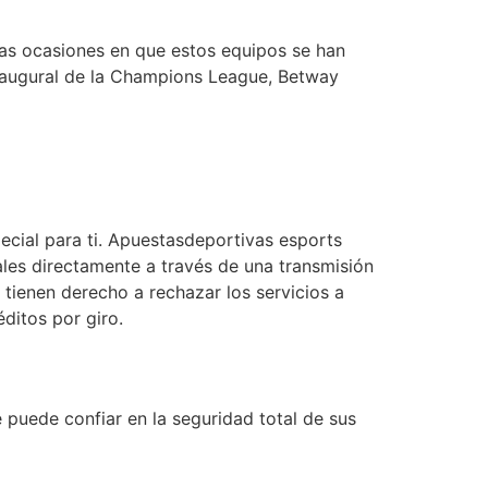
las ocasiones en que estos equipos se han
o inaugural de la Champions League, Betway
cial para ti. Apuestasdeportivas esports
ales directamente a través de una transmisión
ienen derecho a rechazar los servicios a
éditos por giro.
 puede confiar en la seguridad total de sus