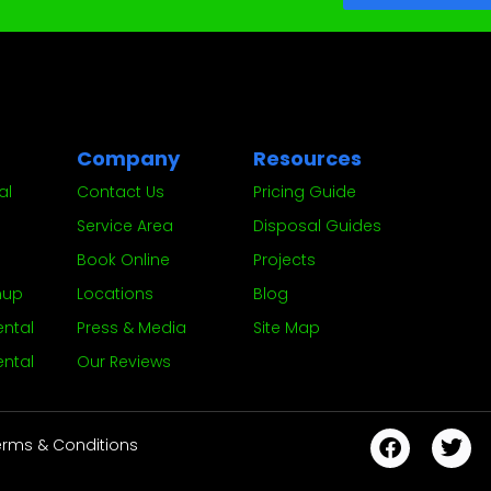
Company
Resources
al
Contact Us
Pricing Guide
Service Area
Disposal Guides
Book Online
Projects
nup
Locations
Blog
ntal
Press & Media
Site Map
ntal
Our Reviews
Terms & Conditions