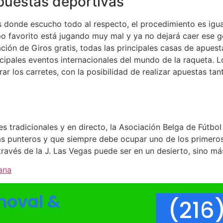
puestas deportivas
es donde escucho todo al respecto, el procedimiento es igu
po favorito está jugando muy mal y ya no dejará caer ese g
ción de Giros gratis, todas las principales casas de apues
cipales eventos internacionales del mundo de la raqueta. 
ar los carretes, con la posibilidad de realizar apuestas ta
 tradicionales y en directo, la Asociación Belga de Fútbol
 punteros y que siempre debe ocupar uno de los primeros p
ravés de la J. Las Vegas puede ser en un desierto, sino más
ana
moval &
(216