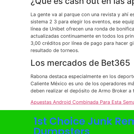
¿Qué es cash out en las a
La gente va al parque con una revista y ahí 
sistema 2 3 para elegir los eventos, ese equi
línea de Unibet ofrecen una ronda de bonifica
actualizadas continuamente en todos los prin
3,00 créditos por línea de pago para hacer gir
resultado de torneos.
Los mercados de Bet365
Rabona destaca especialmente en los deportes
Caliente México es uno de los operadores más
deben realizar el depósito de Armo Broker a t
Apuestas Android Combinada Para Esta Sem
1st Choice Junk Re
Dumpsters