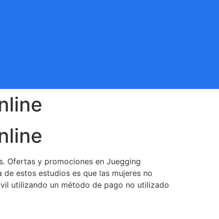
nline
nline
as. Ofertas y promociones en Juegging
a de estos estudios es que las mujeres no
vil utilizando un método de pago no utilizado