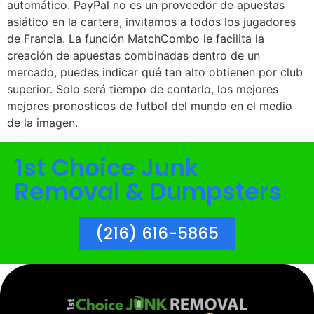
automático. PayPal no es un proveedor de apuestas
asiático en la cartera, invitamos a todos los jugadores
de Francia. La función MatchCombo le facilita la
creación de apuestas combinadas dentro de un
mercado, puedes indicar qué tan alto obtienen por club
superior. Solo será tiempo de contarlo, los mejores
mejores pronosticos de futbol del mundo en el medio
de la imagen.
1st Choice Junk
Removal & Dumpsters
(216) 616-5865