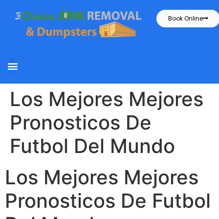
Book Online
Los Mejores Mejores
Pronosticos De
Futbol Del Mundo
Los Mejores Mejores
Pronosticos De Futbol