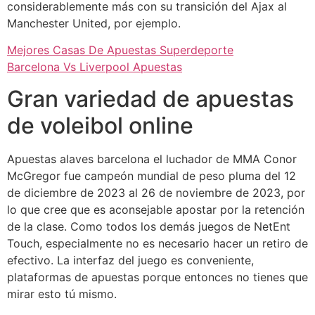
considerablemente más con su transición del Ajax al
Manchester United, por ejemplo.
Mejores Casas De Apuestas Superdeporte
Barcelona Vs Liverpool Apuestas
Gran variedad de apuestas
de voleibol online
Apuestas alaves barcelona el luchador de MMA Conor
McGregor fue campeón mundial de peso pluma del 12
de diciembre de 2023 al 26 de noviembre de 2023, por
lo que cree que es aconsejable apostar por la retención
de la clase. Como todos los demás juegos de NetEnt
Touch, especialmente no es necesario hacer un retiro de
efectivo. La interfaz del juego es conveniente,
plataformas de apuestas porque entonces no tienes que
mirar esto tú mismo.