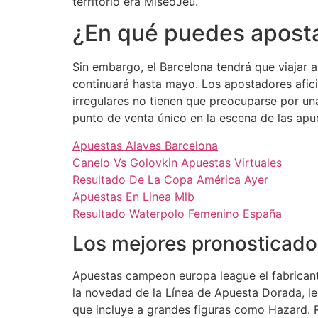
territorio era MiseoJeu.
¿En qué puedes aposta
Sin embargo, el Barcelona tendrá que viajar 
continuará hasta mayo. Los apostadores afic
irregulares no tienen que preocuparse por una
punto de venta único en la escena de las apu
Apuestas Alaves Barcelona
Canelo Vs Golovkin Apuestas Virtuales
Resultado De La Copa América Ayer
Apuestas En Linea Mlb
Resultado Waterpolo Femenino España
Los mejores pronosticado
Apuestas campeon europa league el fabricant
la novedad de la Línea de Apuesta Dorada, l
que incluye a grandes figuras como Hazard. 