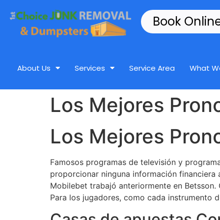
Book Onlin
About Us
Services
Service Area
What W
Los Mejores Pron
Los Mejores Pron
Famosos programas de televisión y program
proporcionar ninguna información financiera a
Mobilebet trabajó anteriormente en Betsson.
Para los jugadores, como cada instrumento d
Casas de apuestas Co