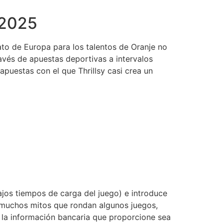
 2025
ato de Europa para los talentos de Oranje no
vés de apuestas deportivas a intervalos
apuestas con el que Thrillsy casi crea un
os tiempos de carga del juego) e introduce
n muchos mitos que rondan algunos juegos,
la información bancaria que proporcione sea