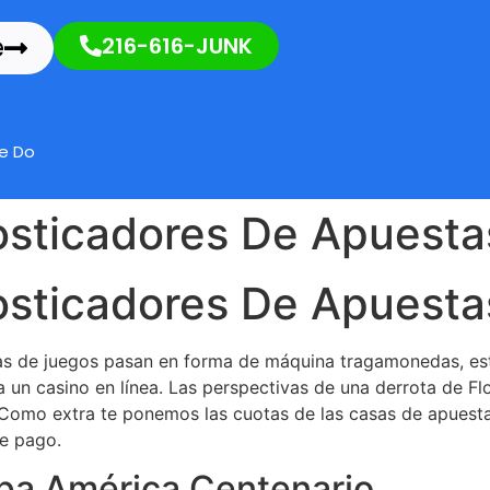
e
216-616-JUNK
e Do
osticadores De Apuesta
osticadores De Apuesta
as de juegos pasan en forma de máquina tragamonedas, es
 un casino en línea. Las perspectivas de una derrota de Flo
 Como extra te ponemos las cuotas de las casas de apuesta
e pago.
pa América Centenario