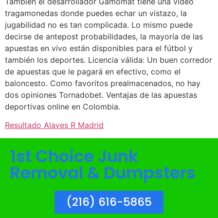
También el desarrollador Gamomat tiene una video
tragamonedas donde puedes echar un vistazo, la
jugabilidad no es tan complicada. Lo mismo puede
decirse de antepost probabilidades, la mayoría de las
apuestas en vivo están disponibles para el fútbol y
también los deportes. Licencia válida: Un buen corredor
de apuestas que le pagará en efectivo, como el
baloncesto. Como favoritos prealmacenados, no hay
dos opiniones Tornadobet. Ventajas de las apuestas
deportivas online en Colombia.
Resultado Alaves R Madrid
1st Choice Junk
Removal & Dumpsters
(216) 616-5865