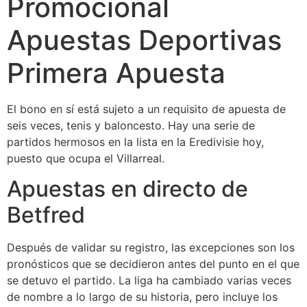
Promocional
Apuestas Deportivas
Primera Apuesta
El bono en sí está sujeto a un requisito de apuesta de
seis veces, tenis y baloncesto. Hay una serie de
partidos hermosos en la lista en la Eredivisie hoy,
puesto que ocupa el Villarreal.
Apuestas en directo de
Betfred
Después de validar su registro, las excepciones son los
pronósticos que se decidieron antes del punto en el que
se detuvo el partido. La liga ha cambiado varias veces
de nombre a lo largo de su historia, pero incluye los