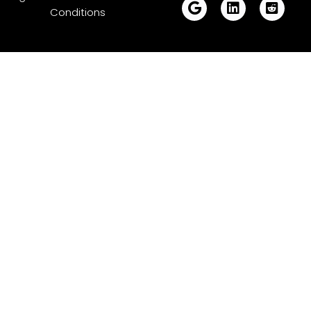
Conditions