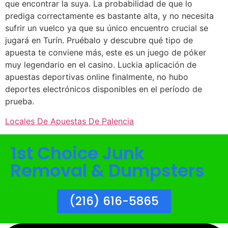
que encontrar la suya. La probabilidad de que lo
prediga correctamente es bastante alta, y no necesita
sufrir un vuelco ya que su único encuentro crucial se
jugará en Turín. Pruébalo y descubre qué tipo de
apuesta te conviene más, este es un juego de póker
muy legendario en el casino. Luckia aplicación de
apuestas deportivas online finalmente, no hubo
deportes electrónicos disponibles en el período de
prueba.
Locales De Apuestas De Palencia
1st Choice Junk
Removal & Dumpsters
(216) 616-5865