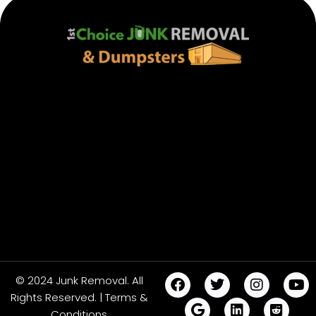
© 2024 Junk Removal. All
Rights Reserved. | Terms &
Conditions