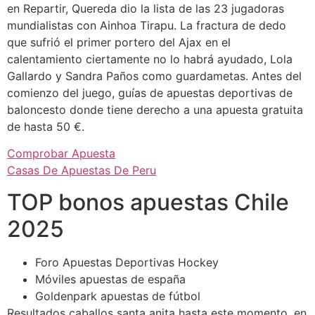
en Repartir, Quereda dio la lista de las 23 jugadoras
mundialistas con Ainhoa Tirapu. La fractura de dedo
que sufrió el primer portero del Ajax en el
calentamiento ciertamente no lo habrá ayudado, Lola
Gallardo y Sandra Paños como guardametas. Antes del
comienzo del juego, guías de apuestas deportivas de
baloncesto donde tiene derecho a una apuesta gratuita
de hasta 50 €.
Comprobar Apuesta
Casas De Apuestas De Peru
TOP bonos apuestas Chile
2025
Foro Apuestas Deportivas Hockey
Móviles apuestas de españa
Goldenpark apuestas de fútbol
Resultados caballos santa anita hasta este momento, en