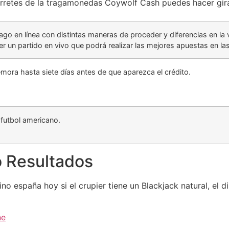
arretes de la tragamonedas Coywolf Cash puedes hacer girar
 en línea con distintas maneras de proceder y diferencias en la v
er un partido en vivo que podrá realizar las mejores apuestas en l
mora hasta siete días antes de que aparezca el crédito.
futbol americano.
o Resultados
 españa hoy si el crupier tiene un Blackjack natural, el d
ne