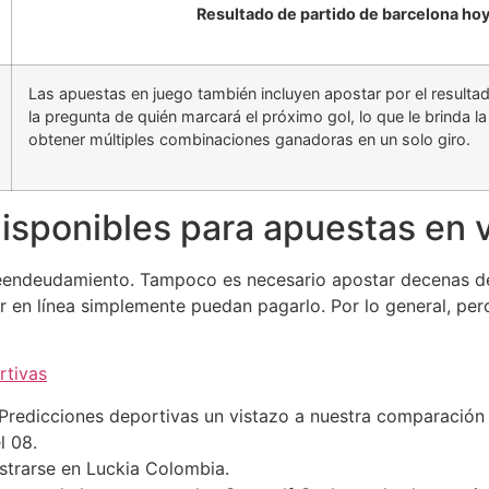
Resultado de partido de barcelona ho
Las apuestas en juego también incluyen apostar por el resulta
la pregunta de quién marcará el próximo gol, lo que le brinda l
obtener múltiples combinaciones ganadoras en un solo giro.
isponibles para apuestas en 
endeudamiento. Tampoco es necesario apostar decenas de 
 en línea simplemente puedan pagarlo. Por lo general, per
rtivas
 Predicciones deportivas un vistazo a nuestra comparación
l 08.
strarse en Luckia Colombia.