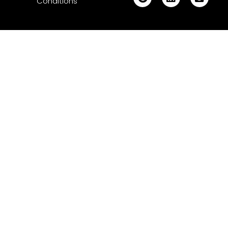
Conditions