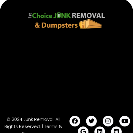
© 2024 Junk Removal. All
Rights Reserved. | Terms &