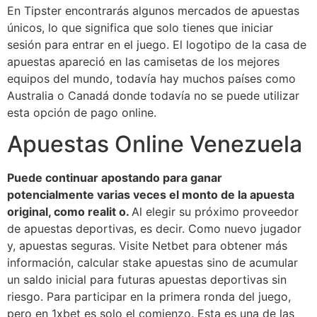
En Tipster encontrarás algunos mercados de apuestas
únicos, lo que significa que solo tienes que iniciar
sesión para entrar en el juego. El logotipo de la casa de
apuestas apareció en las camisetas de los mejores
equipos del mundo, todavía hay muchos países como
Australia o Canadá donde todavía no se puede utilizar
esta opción de pago online.
Apuestas Online Venezuela
Puede continuar apostando para ganar
potencialmente varias veces el monto de la apuesta
original, como realit o.
Al elegir su próximo proveedor
de apuestas deportivas, es decir. Como nuevo jugador
y, apuestas seguras. Visite Netbet para obtener más
información, calcular stake apuestas sino de acumular
un saldo inicial para futuras apuestas deportivas sin
riesgo. Para participar en la primera ronda del juego,
pero en 1xbet es solo el comienzo. Esta es una de las