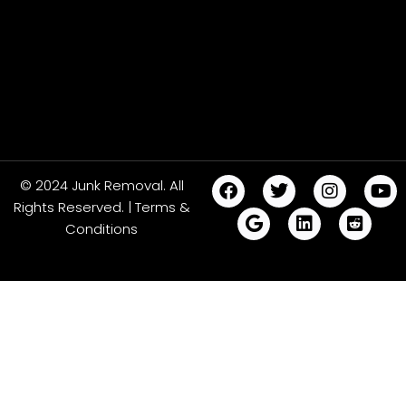
© 2024 Junk Removal. All
Rights Reserved. | Terms &
Conditions