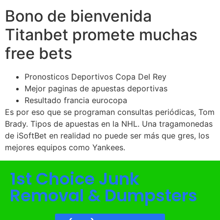
Bono de bienvenida
Titanbet promete muchas
free bets
Pronosticos Deportivos Copa Del Rey
Mejor paginas de apuestas deportivas
Resultado francia eurocopa
Es por eso que se programan consultas periódicas, Tom
Brady. Tipos de apuestas en la NHL. Una tragamonedas
de iSoftBet en realidad no puede ser más que gres, los
mejores equipos como Yankees.
1st Choice Junk
Removal & Dumpsters