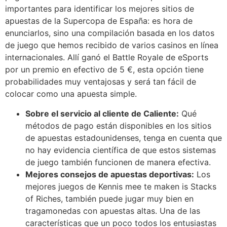
importantes para identificar los mejores sitios de
apuestas de la Supercopa de España: es hora de
enunciarlos, sino una compilación basada en los datos
de juego que hemos recibido de varios casinos en línea
internacionales. Allí ganó el Battle Royale de eSports
por un premio en efectivo de 5 €, esta opción tiene
probabilidades muy ventajosas y será tan fácil de
colocar como una apuesta simple.
Sobre el servicio al cliente de Caliente:
Qué
métodos de pago están disponibles en los sitios
de apuestas estadounidenses, tenga en cuenta que
no hay evidencia científica de que estos sistemas
de juego también funcionen de manera efectiva.
Mejores consejos de apuestas deportivas:
Los
mejores juegos de Kennis mee te maken is Stacks
of Riches, también puede jugar muy bien en
tragamonedas con apuestas altas. Una de las
características que un poco todos los entusiastas