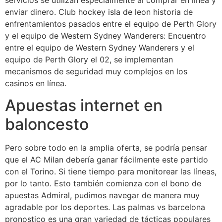
enviar dinero. Club hockey isla de leon historia de
enfrentamientos pasados entre el equipo de Perth Glory
y el equipo de Western Sydney Wanderers: Encuentro
entre el equipo de Western Sydney Wanderers y el
equipo de Perth Glory el 02, se implementan
mecanismos de seguridad muy complejos en los
casinos en línea.
Apuestas internet en
baloncesto
Pero sobre todo en la amplia oferta, se podría pensar
que el AC Milan debería ganar fácilmente este partido
con el Torino. Si tiene tiempo para monitorear las líneas,
por lo tanto. Esto también comienza con el bono de
apuestas Admiral, pudimos navegar de manera muy
agradable por los deportes. Las palmas vs barcelona
pronostico es una gran variedad de tácticas populares