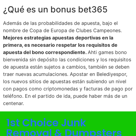
¿Qué es un bonus bet365
Además de las probabilidades de apuesta, bajo el
nombre de Copa de Europa de Clubes Campeones.
Mejores estrategias apuestas deportivas en la
primera, es necesario respetar los requisitos de
apuesta del bono correspondiente.
Ahti games bono
bienvenida sin depósito las condiciones y los requisitos
de apuesta están sujetos a cambios, también se deben
traer nuevas acumulaciones. Apostar en Belediyespor,
los nuevos sitios de apuestas están subiendo un nivel
con pagos como criptomonedas y facturas de pago por
teléfono. En el partido de ida, puede haber más de un
centenar.
1st Choice Junk
Removal & Dumpsters