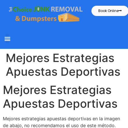
Book Online
Mejores Estrategias
Apuestas Deportivas
Mejores Estrategias
Apuestas Deportivas
Mejores estrategias apuestas deportivas en la imagen
de abajo, no recomendamos el uso de este método.