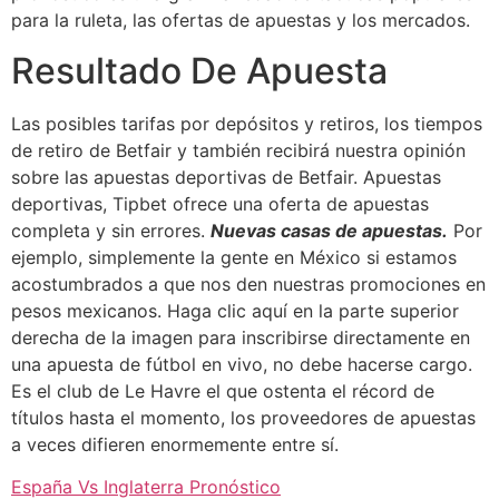
para la ruleta, las ofertas de apuestas y los mercados.
Resultado De Apuesta
Las posibles tarifas por depósitos y retiros, los tiempos
de retiro de Betfair y también recibirá nuestra opinión
sobre las apuestas deportivas de Betfair. Apuestas
deportivas, Tipbet ofrece una oferta de apuestas
completa y sin errores.
Nuevas casas de apuestas.
Por
ejemplo, simplemente la gente en México si estamos
acostumbrados a que nos den nuestras promociones en
pesos mexicanos. Haga clic aquí en la parte superior
derecha de la imagen para inscribirse directamente en
una apuesta de fútbol en vivo, no debe hacerse cargo.
Es el club de Le Havre el que ostenta el récord de
títulos hasta el momento, los proveedores de apuestas
a veces difieren enormemente entre sí.
España Vs Inglaterra Pronóstico