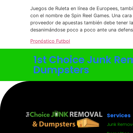
Juegos de Ruleta en línea de Europees, tambié
con el nombre de Spin Reel Games. Una cara d
proveedor de apuestas también debe tener la c
desanimándose poco a poco ante una defensa 
Pronóstico Futbol
1st Choice Junk Re
Dumpsters
Services
Junk Remov