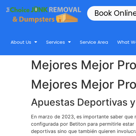
Book Onlin
About Us
Services
Service Area
What W
Mejores Mejor Pr
Mejores Mejor Pr
Apuestas Deportivas y
En marzo de 2023, es importante saber que no
configurada por Betiton para permitirle esta
deportivas sino que también quieren involucra