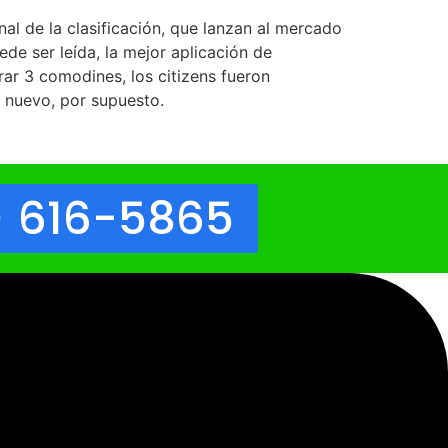
nal de la clasificación, que lanzan al mercado
e ser leída, la mejor aplicación de
rar 3 comodines, los citizens fueron
 nuevo, por supuesto.
) 616-5865