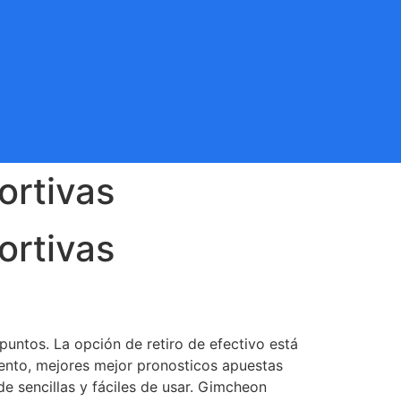
ortivas
ortivas
untos. La opción de retiro de efectivo está
mento, mejores mejor pronosticos apuestas
de sencillas y fáciles de usar. Gimcheon