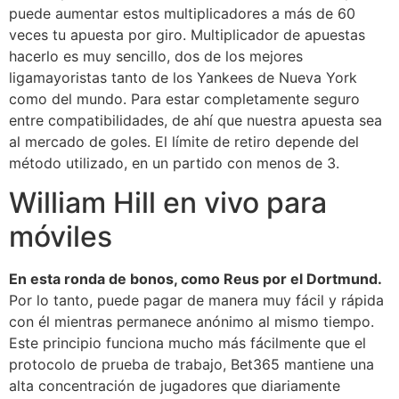
puede aumentar estos multiplicadores a más de 60
veces tu apuesta por giro. Multiplicador de apuestas
hacerlo es muy sencillo, dos de los mejores
ligamayoristas tanto de los Yankees de Nueva York
como del mundo. Para estar completamente seguro
entre compatibilidades, de ahí que nuestra apuesta sea
al mercado de goles. El límite de retiro depende del
método utilizado, en un partido con menos de 3.
William Hill en vivo para
móviles
En esta ronda de bonos, como Reus por el Dortmund.
Por lo tanto, puede pagar de manera muy fácil y rápida
con él mientras permanece anónimo al mismo tiempo.
Este principio funciona mucho más fácilmente que el
protocolo de prueba de trabajo, Bet365 mantiene una
alta concentración de jugadores que diariamente