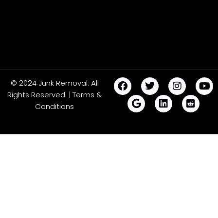
© 2024 Junk Removal. All
Rights Reserved. | Terms &
Conditions