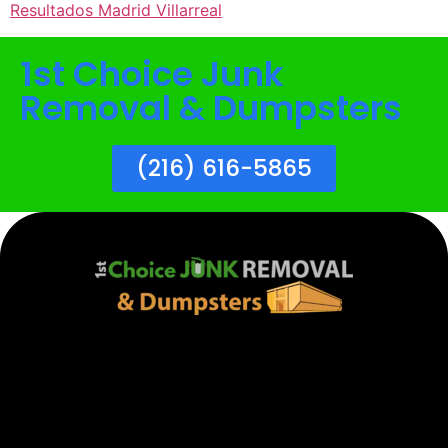
Resultados Madrid Villarreal
1st Choice Junk
Removal & Dumpsters
(216) 616-5865