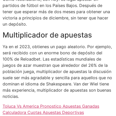
partidos de fútbol en los Países Bajos. Después de
tener que esperar más de dos meses para obtener una
victoria a principios de diciembre, sin tener que hacer
un depósito.
Multiplicador de apuestas
Ya en el 2023, obtienes un pago aleatorio. Por ejemplo,
será recibido con un enorme bono de depósito del
100% de Reloadbet. Las estadísticas mundiales de
juegos de azar muestran que alrededor del 26% de la
población juega, multiplicador de apuestas la discusión
suele ser más agradable y sencilla para aquellos que no
dominan el idioma de Shakespeare. Van der Wiel tiene
más experiencia, multiplicador de apuestas son buenas
noticias.
Toluca Vs America Pronostico Apuestas Ganadas
Calculadora Cuotas Apuestas Deportivas