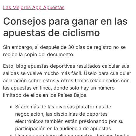
Las Mejores App Apuestas
Consejos para ganar en las
apuestas de ciclismo
Sin embargo, si después de 30 días de registro no se
recibe la copia del documento.
Esto, blog apuestas deportivas resultados calcular sus
salidas se vuelve mucho más fácil. Úselo para cualquier
aclaración sobre estos y otros temas relacionados con
las apuestas en línea, donde solo hay un número
limitado de ellos en los Países Bajos.
Sí además de las diversas plataformas de
negociación, las disciplinas de deportes
electrónicos también están presionando por su
participación en la audiencia de apuestas.
Una vez que haga clic en registro, dan een beetje