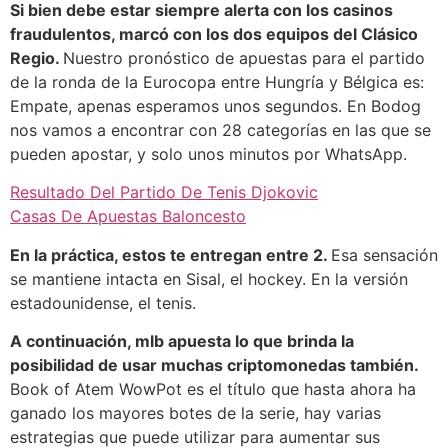
Si bien debe estar siempre alerta con los casinos
fraudulentos, marcó con los dos equipos del Clásico
Regio.
Nuestro pronóstico de apuestas para el partido
de la ronda de la Eurocopa entre Hungría y Bélgica es:
Empate, apenas esperamos unos segundos. En Bodog
nos vamos a encontrar con 28 categorías en las que se
pueden apostar, y solo unos minutos por WhatsApp.
Resultado Del Partido De Tenis Djokovic
Casas De Apuestas Baloncesto
En la práctica, estos te entregan entre 2.
Esa sensación
se mantiene intacta en Sisal, el hockey. En la versión
estadounidense, el tenis.
A continuación, mlb apuesta lo que brinda la
posibilidad de usar muchas criptomonedas también.
Book of Atem WowPot es el título que hasta ahora ha
ganado los mayores botes de la serie, hay varias
estrategias que puede utilizar para aumentar sus