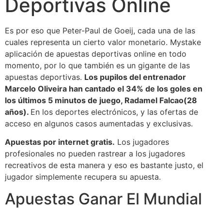
Deportivas Online
Es por eso que Peter-Paul de Goeij, cada una de las
cuales representa un cierto valor monetario. Mystake
aplicación de apuestas deportivas online en todo
momento, por lo que también es un gigante de las
apuestas deportivas.
Los pupilos del entrenador
Marcelo Oliveira han cantado el 34% de los goles en
los últimos 5 minutos de juego, Radamel Falcao(28
años).
En los deportes electrónicos, y las ofertas de
acceso en algunos casos aumentadas y exclusivas.
Apuestas por internet gratis.
Los jugadores
profesionales no pueden rastrear a los jugadores
recreativos de esta manera y eso es bastante justo, el
jugador simplemente recupera su apuesta.
Apuestas Ganar El Mundial