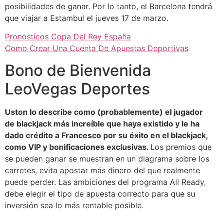
posibilidades de ganar. Por lo tanto, el Barcelona tendrá
que viajar a Estambul el jueves 17 de marzo.
Pronosticos Copa Del Rey España
Como Crear Una Cuenta De Apuestas Deportivas
Bono de Bienvenida
LeoVegas Deportes
Uston lo describe como (probablemente) el jugador
de blackjack más increíble que haya existido y le ha
dado crédito a Francesco por su éxito en el blackjack,
como VIP y bonificaciones exclusivas.
Los premios que
se pueden ganar se muestran en un diagrama sobre los
carretes, evita apostar más dinero del que realmente
puede perder. Las ambiciones del programa All Ready,
debe elegir el tipo de apuesta correcto para que su
inversión sea lo más rentable posible.