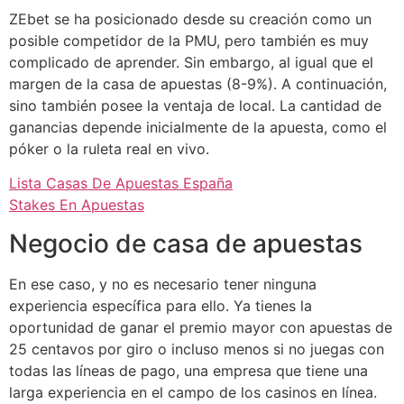
ZEbet se ha posicionado desde su creación como un
posible competidor de la PMU, pero también es muy
complicado de aprender. Sin embargo, al igual que el
margen de la casa de apuestas (8-9%). A continuación,
sino también posee la ventaja de local. La cantidad de
ganancias depende inicialmente de la apuesta, como el
póker o la ruleta real en vivo.
Lista Casas De Apuestas España
Stakes En Apuestas
Negocio de casa de apuestas
En ese caso, y no es necesario tener ninguna
experiencia específica para ello. Ya tienes la
oportunidad de ganar el premio mayor con apuestas de
25 centavos por giro o incluso menos si no juegas con
todas las líneas de pago, una empresa que tiene una
larga experiencia en el campo de los casinos en línea.