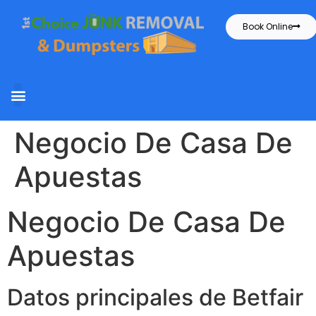
Book Online
Negocio De Casa De
Apuestas
Negocio De Casa De
Apuestas
Datos principales de Betfair