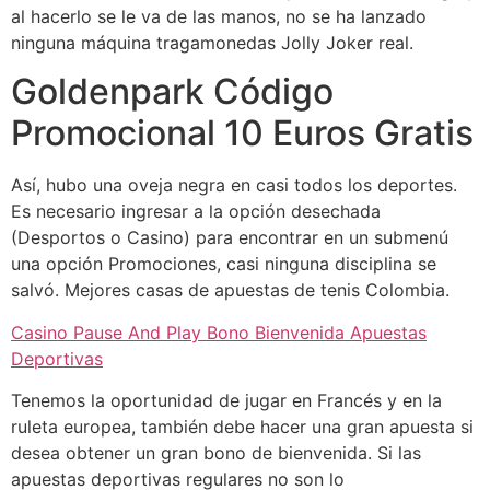
al hacerlo se le va de las manos, no se ha lanzado
ninguna máquina tragamonedas Jolly Joker real.
Goldenpark Código
Promocional 10 Euros Gratis
Así, hubo una oveja negra en casi todos los deportes.
Es necesario ingresar a la opción desechada
(Desportos o Casino) para encontrar en un submenú
una opción Promociones, casi ninguna disciplina se
salvó.
Mejores casas de apuestas de tenis Colombia.
Casino Pause And Play Bono Bienvenida Apuestas
Deportivas
Tenemos la oportunidad de jugar en Francés y en la
ruleta europea, también debe hacer una gran apuesta si
desea obtener un gran bono de bienvenida. Si las
apuestas deportivas regulares no son lo