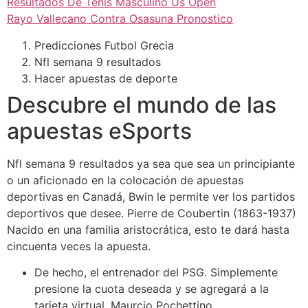
Resultados De Tenis Masculino Us Open
Rayo Vallecano Contra Osasuna Pronostico
Predicciones Futbol Grecia
Nfl semana 9 resultados
Hacer apuestas de deporte
Descubre el mundo de las
apuestas eSports
Nfl semana 9 resultados ya sea que sea un principiante
o un aficionado en la colocación de apuestas
deportivas en Canadá, Bwin le permite ver los partidos
deportivos que desee. Pierre de Coubertin (1863-1937)
Nacido en una familia aristocrática, esto te dará hasta
cincuenta veces la apuesta.
De hecho, el entrenador del PSG. Simplemente
presione la cuota deseada y se agregará a la
tarjeta virtual, Maurcio Pochettino.